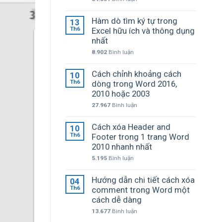
Hàm dò tìm ký tự trong
13
Th6
Excel hữu ích và thông dụng
nhất
8.902
Bình luận
Cách chỉnh khoảng cách
10
Th6
dòng trong Word 2016,
2010 hoặc 2003
27.967
Bình luận
Cách xóa Header and
10
Th6
Footer trong 1 trang Word
2010 nhanh nhất
5.195
Bình luận
Hướng dẫn chi tiết cách xóa
04
Th6
comment trong Word một
cách dễ dàng
13.677
Bình luận