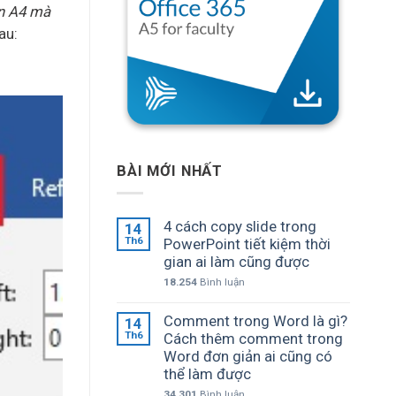
in A4 mà
au:
BÀI MỚI NHẤT
4 cách copy slide trong
14
Th6
PowerPoint tiết kiệm thời
gian ai làm cũng được
18.254
Bình luận
Comment trong Word là gì?
14
Th6
Cách thêm comment trong
Word đơn giản ai cũng có
thể làm được
34.301
Bình luận