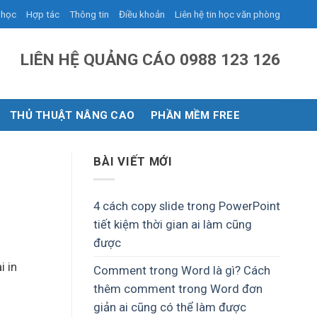
 học
Hợp tác
Thông tin
Điều khoản
Liên hệ tin học văn phòng
LIÊN HỆ QUẢNG CÁO 0988 123 126
THỦ THUẬT NÂNG CAO
PHẦN MỀM FREE
BÀI VIẾT MỚI
4 cách copy slide trong PowerPoint
tiết kiệm thời gian ai làm cũng
được
i in
Comment trong Word là gì? Cách
thêm comment trong Word đơn
giản ai cũng có thể làm được