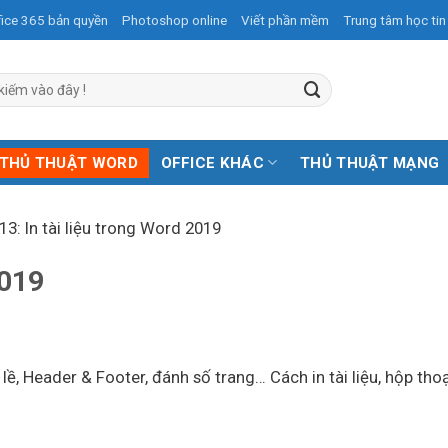
fice 365 bản quyền
Photoshop online
Viết phần mềm
Trung tâm học tin
THỦ THUẬT WORD
OFFICE KHÁC
THỦ THUẬT MẠNG
 13: In tài liệu trong Word 2019
2019
lề, Header & Footer, đánh số trang… Cách in tài liệu, hộp thoạ