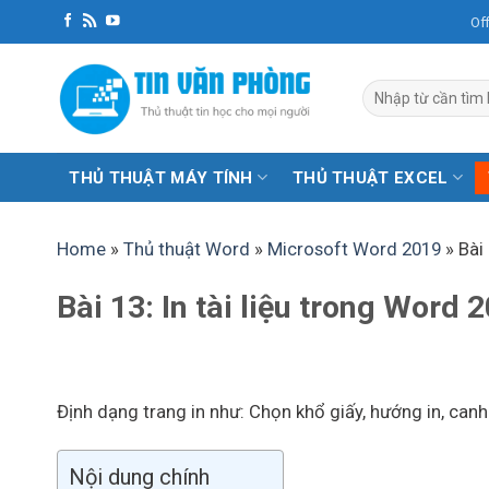
Bỏ
Of
qua
nội
dung
THỦ THUẬT MÁY TÍNH
THỦ THUẬT EXCEL
Home
»
Thủ thuật Word
»
Microsoft Word 2019
»
Bài
Bài 13: In tài liệu trong Word 
Định dạng trang in như: Chọn khổ giấy, hướng in, canh 
Nội dung chính