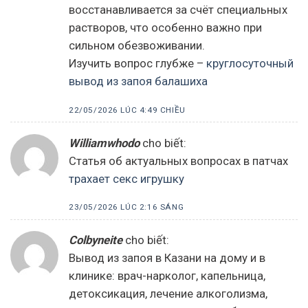
восстанавливается за счёт специальных
растворов, что особенно важно при
сильном обезвоживании.
Изучить вопрос глубже –
круглосуточный
вывод из запоя балашиха
22/05/2026 LÚC 4:49 CHIỀU
Williamwhodo
cho biết:
Статья об актуальных вопросах в патчах
трахает секс игрушку
23/05/2026 LÚC 2:16 SÁNG
Colbyneite
cho biết:
Вывод из запоя в Казани на дому и в
клинике: врач-нарколог, капельница,
детоксикация, лечение алкоголизма,