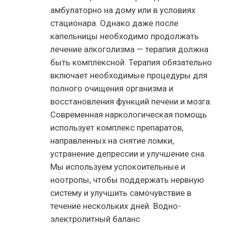
амбулаторно на дому или в условиях
стационара. Однако даже после
капельницы необходимо продолжать
лечение алкоголизма — терапия должна
быть комплексной. Терапия обязательно
включает необходимые процедуры для
полного очищения организма и
восстановления функций печени и мозга.
Современная наркологическая помощь
использует комплекс препаратов,
направленных на снятие ломки,
устранение депрессии и улучшение сна.
Мы используем успокоительные и
ноотропы, чтобы поддержать нервную
систему и улучшить самочувствие в
течение нескольких дней. Водно-
электролитный баланс