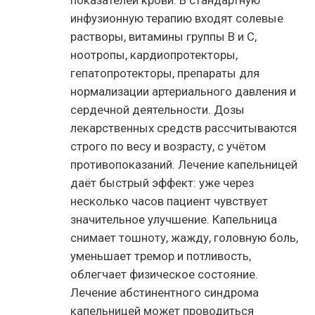
инфузионную терапию входят солевые
растворы, витамины группы B и C,
ноотропы, кардиопротекторы,
гепатопротекторы, препараты для
нормализации артериального давления и
сердечной деятельности. Дозы
лекарственных средств рассчитываются
строго по весу и возрасту, с учётом
противопоказаний. Лечение капельницей
даёт быстрый эффект: уже через
несколько часов пациент чувствует
значительное улучшение. Капельница
снимает тошноту, жажду, головную боль,
уменьшает тремор и потливость,
облегчает физическое состояние.
Лечение абстинентного синдрома
капельницей может проводиться