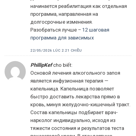
начинается реабилитация как отдельная
программа, направленная на
долгосрочные изменения.
Разобраться лучше –
12 шаговая
программа для зависимых
22/05/2026 LÚC 2:21 CHIỀU
PhillipKef
cho biết:
Основой лечения алкогольного запоя
является инфузионная терапия —
капельница. Капельница позволяет
быстро доставить лекарства прямо в
кровь, минуя желудочно-кишечный тракт.
Состав капельницы подбирает врач-
нарколог индивидуально, исходя из
тяжести состояния и результатов теста
показателей крови. В стандартную