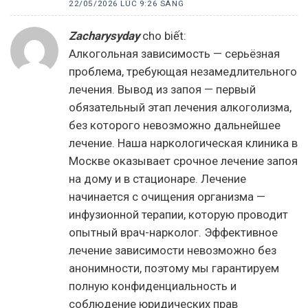
22/05/2026 LÚC 9:26 SÁNG
Zacharysyday
cho biết:
Алкогольная зависимость — серьёзная
проблема, требующая незамедлительного
лечения. Вывод из запоя — первый
обязательный этап лечения алкоголизма,
без которого невозможно дальнейшее
лечение. Наша наркологическая клиника в
Москве оказывает срочное лечение запоя
на дому и в стационаре. Лечение
начинается с очищения организма —
инфузионной терапии, которую проводит
опытный врач-нарколог. Эффективное
лечение зависимости невозможно без
анонимности, поэтому мы гарантируем
полную конфиденциальность и
соблюдение юридических прав