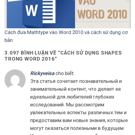
Cách đưa Mathtype vào Word 2010 và cách sử dụng cơ
bản
3.097 BÌNH LUẬN VỀ “
CÁCH SỬ DỤNG SHAPES
TRONG WORD 2016
”
Rickyveisa
cho biết:
Эта статья сочетает познавательный и
занимательный контент, что делает ее
идеальной для любителей глубоких
исследований. Мы рассмотрим
увлекательные аспекты различных тем и
предоставим вам новые знания, которые
могут оказаться полезными в будущем.