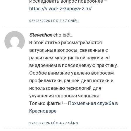
Исследовать вопрос подробнее –
https://vivod-iz-zapoya-2.ru/
05/05/2026 LÚC 2:37 CHIỀU
Stevenhon
cho biết:
В этой статье рассматриваются
актуальные вопросы, связанные с
развитием медицинской науки и её
внедрением в повседневную практику.
Особое внимание уделено вопросам
профилактики, ранней диагностики и
использованию технологий для
улучшения здоровья человека.
Только факты! –
Похмельная служба в
Краснодаре
22/05/2026 LÚC 4:27 SÁNG