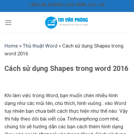
Bỏ
LIÊN HỆ QUẢNG CÁO 0988 123 126
qua
nội
dung
Home
»
Thủ thuật Word
»
Cách sử dụng Shapes trong
word 2016
Cách sử dụng Shapes trong word 2016
Khi làm việc trong Word, bạn muốn chèn nhiều hình
dạng như các mũi tên, chú thích, hình vuông…vào Word
tuy nhiên bạn chưa biết cách thực hiện như thế nào. Vậy
thì hãy theo dõi bài viết của
Tinhvanphong.com
nhé,
chúng tôi sẽ hướng dẫn các bạn cách thêm hình dạng