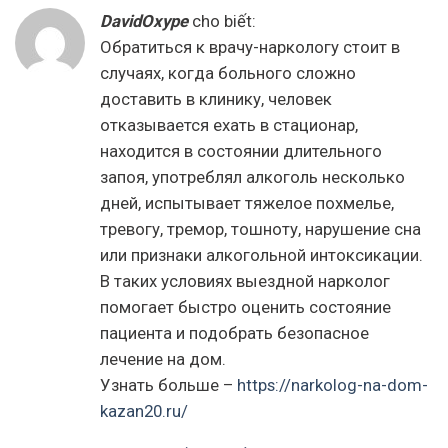
DavidOxype
cho biết:
Обратиться к врачу-наркологу стоит в
случаях, когда больного сложно
доставить в клинику, человек
отказывается ехать в стационар,
находится в состоянии длительного
запоя, употреблял алкоголь несколько
дней, испытывает тяжелое похмелье,
тревогу, тремор, тошноту, нарушение сна
или признаки алкогольной интоксикации.
В таких условиях выездной нарколог
помогает быстро оценить состояние
пациента и подобрать безопасное
лечение на дом.
Узнать больше –
https://narkolog-na-dom-
kazan20.ru/