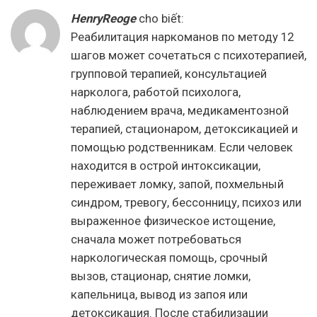
HenryReoge
cho biết:
Реабилитация наркоманов по методу 12
шагов может сочетаться с психотерапией,
групповой терапией, консультацией
нарколога, работой психолога,
наблюдением врача, медикаментозной
терапией, стационаром, детоксикацией и
помощью родственникам. Если человек
находится в острой интоксикации,
переживает ломку, запой, похмельный
синдром, тревогу, бессонницу, психоз или
выраженное физическое истощение,
сначала может потребоваться
наркологическая помощь, срочный
вызов, стационар, снятие ломки,
капельница, вывод из запоя или
детоксикация. После стабилизации