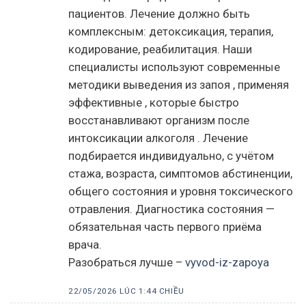
пациентов. Лечение должно быть
комплексным: детоксикация, терапия,
кодирование, реабилитация. Наши
специалисты используют современные
методики выведения из запоя , применяя
эффективные , которые быстро
восстанавливают организм после
интоксикации алкоголя . Лечение
подбирается индивидуально, с учётом
стажа, возраста, симптомов абстиненции,
общего состояния и уровня токсического
отравления. Диагностика состояния —
обязательная часть первого приёма
врача.
Разобраться лучше –
vyvod-iz-zapoya
22/05/2026 LÚC 1:44 CHIỀU