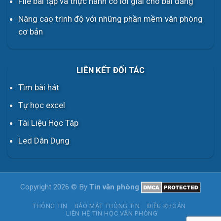
File bài tập và thực hành có lời giải cho bài đăng
Nâng cao trình độ với những phần mềm văn phòng
cơ bản
LIÊN KẾT ĐỐI TÁC
Tìm bài hát
Tự học excel
Tài Liệu Học Tâp
Led Dân Dụng
Copyright 2026 © By
Tin văn phòng
THÔNG TIN
BẢO MẬT THÔNG TIN
ĐIỀU KHOẢN
LIÊN HỆ TIN HỌC VĂN PHÒNG