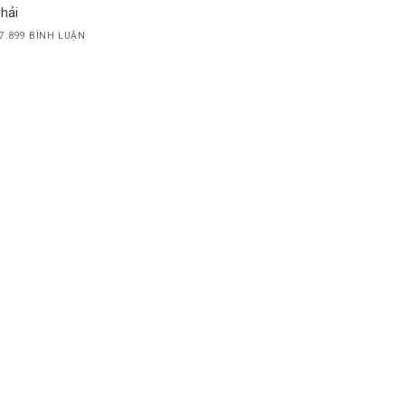
hải
7.899 BÌNH LUẬN