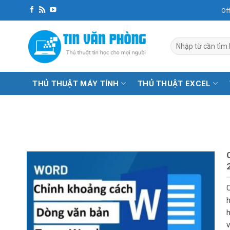
Bỏ
Of
qua
nội
dung
THỦ THUẬT MÁY TÍNH
THỦ THUẬT EXCEL
C
h
h
v