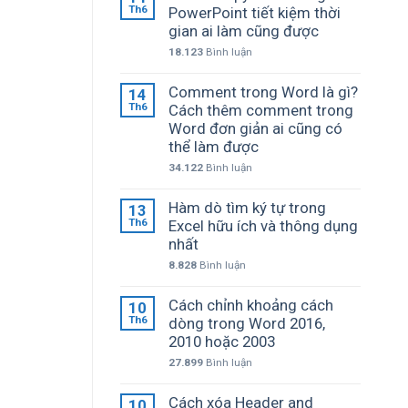
Th6
PowerPoint tiết kiệm thời
gian ai làm cũng được
18.123
Bình luận
Comment trong Word là gì?
14
Th6
Cách thêm comment trong
Word đơn giản ai cũng có
thể làm được
34.122
Bình luận
Hàm dò tìm ký tự trong
13
Th6
Excel hữu ích và thông dụng
nhất
8.828
Bình luận
Cách chỉnh khoảng cách
10
Th6
dòng trong Word 2016,
2010 hoặc 2003
27.899
Bình luận
Cách xóa Header and
10