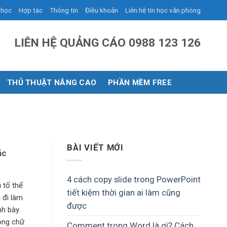
 học
Hợp tác
Thông tin
Điều khoản
Liên hệ tin học văn phòng
LIÊN HỆ QUẢNG CÁO 0988 123 126
THỦ THUẬT NÂNG CAO
PHẦN MỀM FREE
BÀI VIẾT MỚI
ặc
4 cách copy slide trong PowerPoint
 tố thể
tiết kiệm thời gian ai làm cũng
 đi làm
được
nh bày
òng chữ
Comment trong Word là gì? Cách