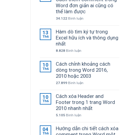
Word đơn giản ai cũng có
thể làm được
34.122
Bình luận
Hàm dò tìm ký tự trong
13
Th6
Excel hữu ích và thông dụng
nhất
8.828
Bình luận
Cách chỉnh khoảng cách
10
Th6
dòng trong Word 2016,
2010 hoặc 2003
27.899
Bình luận
Cách xóa Header and
10
Th6
Footer trong 1 trang Word
2010 nhanh nhất
5.105
Bình luận
Hướng dẫn chi tiết cách xóa
04
Th6
comment trong Word một