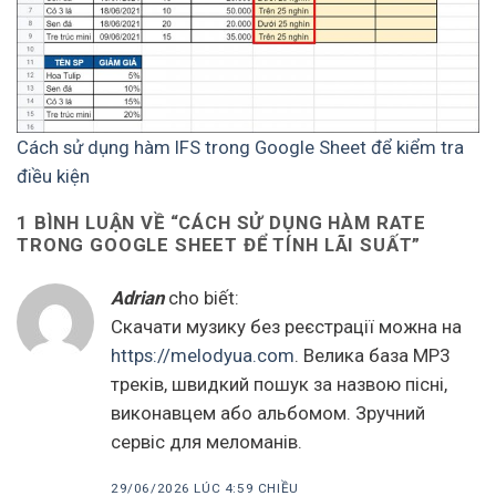
Cách sử dụng hàm IFS trong Google Sheet để kiểm tra
điều kiện
1 BÌNH LUẬN VỀ “
CÁCH SỬ DỤNG HÀM RATE
TRONG GOOGLE SHEET ĐỂ TÍNH LÃI SUẤT
”
Adrian
cho biết:
Скачати музику без реєстрації можна на
https://melodyua.com
. Велика база MP3
треків, швидкий пошук за назвою пісні,
виконавцем або альбомом. Зручний
сервіс для меломанів.
29/06/2026 LÚC 4:59 CHIỀU